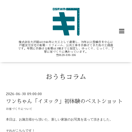
株式会社大沢組は1946年に大工として創業し、70年以上豊橋市を中心に
戸建注文住宅の新築・リフォーム、公共工事を手掛けてきた街の工務店
です。年間に手掛ける新築は3棟までと限定し、ゆっくり、じっくり、丁
寧に家づくりに携わっています。
☏0120-030-106
おうちコラム
2026-06-30 09:00:00
ワンちゃん「イヌック」初体験のベストショット
お家づくりについて
本日は、お施主様から頂いた、新しい家族のお写真を送って頂きました。
それがこちらです！