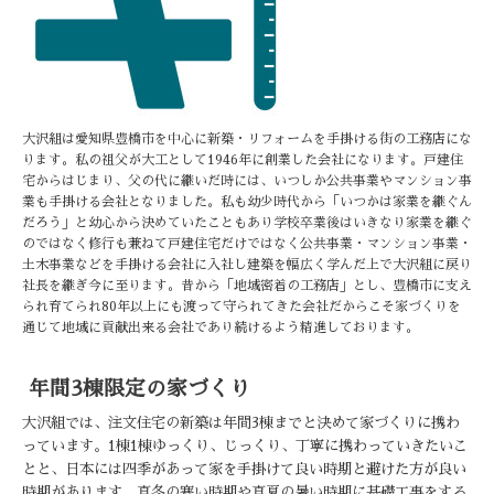
大沢組は愛知県豊橋市を中心に新築・リフォームを手掛ける街の工務店にな
ります。私の祖父が大工として1946年に創業した会社になります。戸建住
宅からはじまり、父の代に継いだ時には、いつしか公共事業やマンション事
業も手掛ける会社となりました。私も幼少時代から「いつかは家業を継ぐん
だろう」と幼心から決めていたこともあり学校卒業後はいきなり家業を継ぐ
のではなく修行も兼ねて戸建住宅だけではなく公共事業・マンション事業・
土木事業などを手掛ける会社に入社し建築を幅広く学んだ上で大沢組に戻り
社長を継ぎ今に至ります。昔から「地域密着の工務店」とし、豊橋市に支え
られ育てられ80年以上にも渡って守られてきた会社だからこそ家づくりを
通じて地域に貢献出来る会社であり続けるよう精進しております。
年間3棟限定の家づくり
大沢組では、注文住宅の新築は年間3棟までと決めて家づくりに携わ
っています。1棟1棟ゆっくり、じっくり、丁寧に携わっていきたいこ
とと、日本には四季があって家を手掛けて良い時期と避けた方が良い
時期があります。真冬の寒い時期や真夏の暑い時期に基礎工事をする