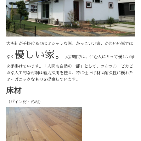
大沢組が手掛けるのは
オシャレな家、かっこいい家、かわいい家では
優しい家。
なく
大沢組では、住む人にとって
優しい家
を手掛けています。
「人間も自然の一部」として、ツルツル、ピカピ
カな
人工的な材料は極力採用を控え、
特に仕上げ材は耐久性に
優れた
オーガニックなものを提案しています。
床材
（パイン材・杉材）