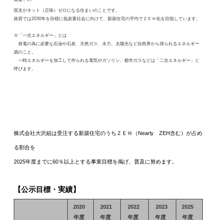
収支がネット（正味）ゼロになる住まいのことです。
政府では2030年を目標に低炭素社会に向けて、新築住宅の平均でＺＥＨ化を目指しています。
※
「一次エネルギー」とは
発電の為に必要な石油や石炭、天然ガス、水力、太陽光など自然界から得られるエネルギー
源のこと。
一時エネルギーを加工して作られる電気やガソリン、都市ガスなどは「二次エネルギー」と
呼びます。
株式会社大沢組は受注する新築住宅のうちＺＥＨ（Nearly ZEH含む）が占め
る割合を
2025年度までに60％以上とする事業目標を掲げ、普及に努めます。
【公示目標・実績】
2020
2021
2022
2023
2025
年度
年度
年度
年度
年度