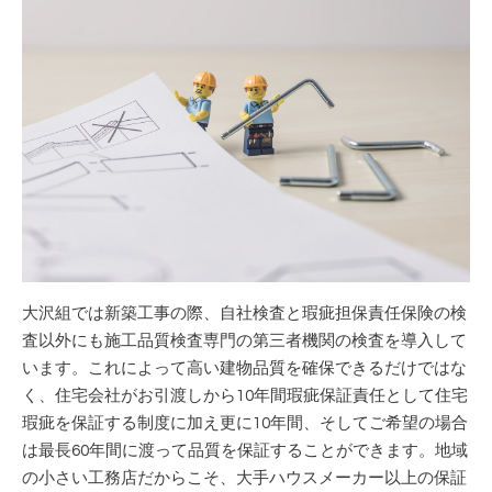
大沢組では新築工事の際、自社検査と瑕疵担保責任保険の検
査以外にも施工品質検査専門の第三者機関の検査を導入して
います。
これによって高い建物品質を確保できるだけではな
く、住宅会社がお引渡しから
10
年間瑕疵保証責任として住宅
瑕疵を保証する制度に加え
更に
10
年間、そしてご希望の場合
は最長
60
年間に渡って品質を保証することができます。
地域
の小さい工務店だからこそ、大手ハウスメーカー以上の保証