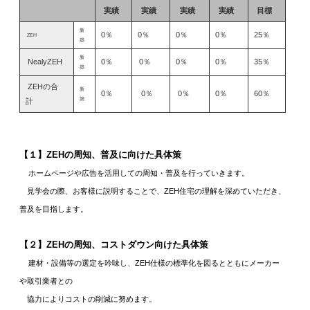
実績
実績
実績
実績
目標
新
0％
0％
0％
0％
25％
ZEH
築
新
NealyZEH
0％
0％
0％
0％
35％
築
ZEHの合
新
0％
0％
0％
0％
60％
築
計
【１】ZEHの周知、普及に向けた具体策
ホームページや広告を活用しての周知・普及を行っていきます。
見学会の際、お客様に説明することで、ZEH住宅の理解を深めていただき、
普及を目指します。
【２】ZEHの周知、コストダウン向けた具体策
建材・設備等の選定を吟味し、ZEH仕様の標準化を図るとともにメーカー
や取引業者との
協力によりコストの削減に努めます。