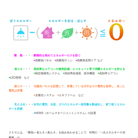
断 熱
・・・
断熱性を高めてエネルギーロスを防ぐ
●
高断熱パネル
●
高断熱サッシ
●
高断熱玄関ドア など
省エネ
・・・
高効率なエアコンや換気設備、エコキュート等で消費エネルギーを抑える
●
熱交換換気システム
●
高効率給湯器、節水機器
●
高効率エアコン
●
LED照明 など
創エネ
・・・
太陽光パネルを設置して、発電している日中はその電気を使用し、余った
電気は売電
●
太陽光システム
●
エネファーム など
見える化
・・・
自宅の電気、水道、ガスのエネルギー使用量を数値化し、家で使うエネル
ギーを把握
●
HEMS（ホームマネージメントシステム）の設置
ＺＥＨとは、「断熱＋省エネ＋創エネ」を組み合わせることで、年間の「一次エネルギー
※
消
費量」の