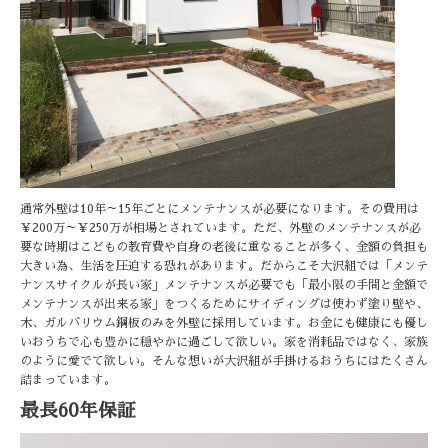
通常外壁は10年～15年ごとにメンテナンスが必要になります。その費用は
￥200万～￥250万が相場とされています。ただ、外壁のメンテナンスが必
要な時期はこどもの教育費や自身の老後に重なることが多く、金額の負担も
大きい為、生活を圧迫する恐れがあります。だからこそ大沢組では「メンテ
ナンスサイクルが長い家」メンテナンスが必要でも「最小限の手間と金額で
メンテナンスが出来る家」をつくるためにサイディングは使わず塗り壁や、
木、ガルバリウム鋼板のみを外壁に採用しています。お金にも健康にも優し
いおうちで心も豊かに穏やかに過ごして欲しい。家を消耗品ではなく、家族
のように愛でて欲しい。そんな想いが大沢組が手掛けるおうちにはたくさん
詰まっています。
最長60年保証