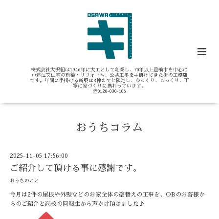
株式会社大沢組は1946年に大工として創業し、70年以上豊橋市を中心に
戸建注文住宅の新築・リフォーム、公共工事を手掛けてきた街の工務店
です。年間に手掛ける新築は3棟までと限定し、ゆっくり、じっくり、丁
寧に家づくりに携わっています。
☏0120-030-106
おうちコラム
2025-11-05 17:56:00
ご紹介して頂ける事に感謝です。
おうちのこと
今月は2件の屋根や外壁などのお家全体の塗替えの工事を、OBのお客様か
らのご紹介と高校の同級生から声かけ頂きました♪