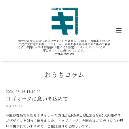
株式会社大沢組は1946年に大工として創業し、70年以上豊橋市を中心に
戸建注文住宅の新築・リフォーム、公共工事を手掛けてきた街の工務店
です。年間に手掛ける新築は3棟までと限定し、ゆっくり、じっくり、丁
寧に家づくりに携わっています。
☏0120-030-106
おうちコラム
2024-08-16 15:40:00
ロゴマークに念いを込めて
ワタクシゴト
ETERNAL DESIGN)
今回お客様でもあるデザイナーの方(
に大沢組のロ
ゴデザインを創って頂きました。トップページに今回のロゴの成り立ちや思
いが掛かれていますので、ご確認頂けると嬉しいです。