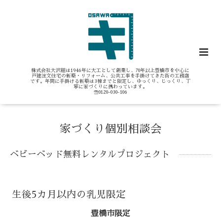
株式会社大沢組は1946年に大工として創業し、70年以上豊橋市を中心に
戸建注文住宅の新築・リフォーム、公共工事を手掛けてきた街の工務店
です。年間に手掛ける新築は3棟までと限定し、ゆっくり、じっくり、丁
寧に家づくりに携わっています。
☏0120-030-106
家づくり個別相談会
ベビーベッド無料レンタルプロジェクト
生後5カ月以内の乳児限定
豊橋市限定